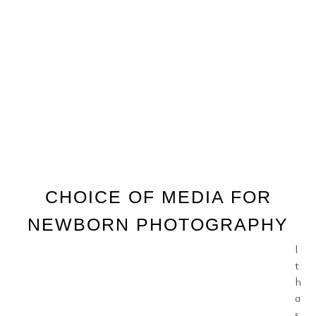
CHOICE OF MEDIA FOR
NEWBORN PHOTOGRAPHY
I
t
h
a
s