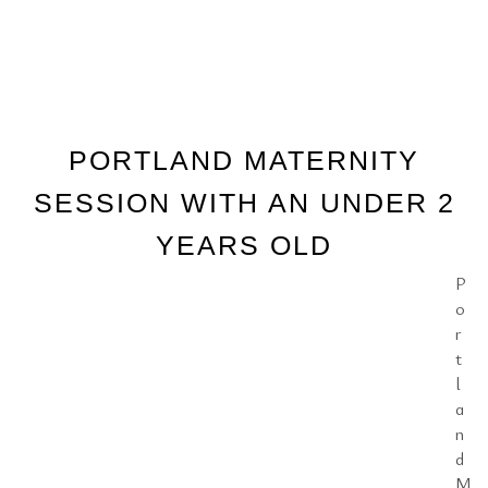
PORTLAND MATERNITY
SESSION WITH AN UNDER 2
YEARS OLD
P
o
r
t
l
a
n
d
M